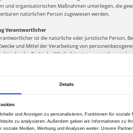
n und organisatorischen Maßnahmen unterliegen, die gew
fizierbaren natürlichen Person zugewiesen werden.
ung Verantwortlicher
antwortlicher ist die natürliche oder juristische Person, B
Zwecke und Mittel der Verarbeitung von personenbezogene
recht oder das Recht der Mitgliedstaaten vorgegeben, so k
ennung nach dem Unionsrecht oder dem Recht der Mitglied
Details
juristische Person, Behörde, Einrichtung oder andere Stell
Cookies
nhalte und Anzeigen zu personalisieren, Funktionen für soziale
he Person, Behörde, Einrichtung oder andere Stelle, der pe
Website zu analysieren. Außerdem geben wir Informationen zu I
en Dritten handelt oder nicht. Behörden, die im Rahmen e
r soziale Medien, Werbung und Analysen weiter. Unsere Partner