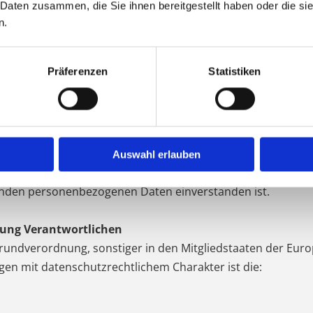
staaten möglicherweise personenbezogene Daten erhalten,
 Daten zusammen, die Sie ihnen bereitgestellt haben oder die s
n.
Person, Behörde, Einrichtung oder andere Stelle außer der 
Präferenzen
Statistiken
ter der unmittelbaren Verantwortung des Verantwortlichen 
.
son freiwillig für den bestimmten Fall in informierter Weis
Auswahl erlauben
r einer sonstigen eindeutigen bestätigenden Handlung, mit
ffenden personenbezogenen Daten einverstanden ist.
itung Verantwortlichen
rundverordnung, sonstiger in den Mitgliedstaaten der Eur
n mit datenschutzrechtlichem Charakter ist die: