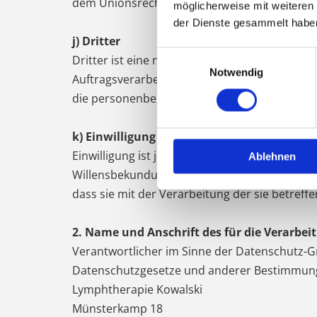
dem Unionsrecht oder dem Recht der Mitglied
möglicherweise mit weiteren
der Dienste gesammelt habe
j) Dritter
Einwilligungsauswahl
Dritter ist eine natürliche oder juristische 
Notwendig
Auftragsverarbeiter und den Personen, die un
die personenbezogenen Daten zu verarbeiten
k) Einwilligung
Einwilligung ist jede von der betroffenen Per
Ablehnen
Willensbekundung in Form einer Erklärung ode
dass sie mit der Verarbeitung der sie betre
2. Name und Anschrift des für die Verarbe
Verantwortlicher im Sinne der Datenschutz-G
Datenschutzgesetze und anderer Bestimmunge
Lymphtherapie Kowalski
Münsterkamp 18