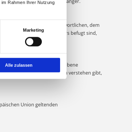
 gelten jedoch nicht als Empfänger.
ie im Rahmen Ihrer Nutzung
betroffenen Person, dem Verantwortlichen, dem
Marketing
oder des Auftragsverarbeiters befugt sind,
e und unmissverständlich abgegebene
Alle zulassen
 der die betroffene Person zu verstehen gibt,
opäischen Union geltenden