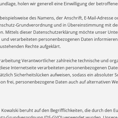
undlage, holen wir generell eine Einwilligung der betroffene
eispielsweise des Namens, der Anschrift, E-Mail-Adresse 
atenschutz-Grundverordnung und in Übereinstimmung mit de
. Mittels dieser Datenschutzerklärung möchte unser Unter
 und verarbeiteten personenbezogenen Daten informieren.
zustehenden Rechte aufgeklärt.
Verarbeitung Verantwortlicher zahlreiche technische und 
 diese Internetseite verarbeiteten personenbezogenen Dat
zlich Sicherheitslücken aufweisen, sodass ein absoluter S
on frei, personenbezogene Daten auch auf alternativen Weg
owalski beruht auf den Begrifflichkeiten, die durch den Eu
tz-Grundverordnung (DS-GVO) verwendet wurden. Unsere D