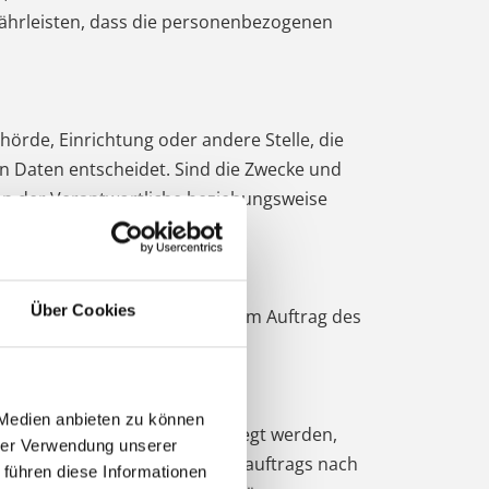
ährleisten, dass die personenbezogenen
ehörde, Einrichtung oder andere Stelle, die
n Daten entscheidet. Sind die Zwecke und
ann der Verantwortliche beziehungsweise
staaten vorgesehen werden.
Über Cookies
e, die personenbezogene Daten im Auftrag des
 Medien anbieten zu können
rsonenbezogene Daten offengelegt werden,
hrer Verwendung unserer
ines bestimmten Untersuchungsauftrags nach
 führen diese Informationen