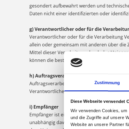
gesondert aufbewahrt werden und technische
Daten nicht einer identifizierten oder identi
g) Verantwortlicher oder für die Verarbeit
Verantwortlicher oder für die Verarbeitung Ver
allein oder gemeinsam mit anderen über die 
Mittel dieser Verarbeitung durch das Unions
können die bestimmten Kriterien seiner Ben
h) Auftragsverarbeiter
Zustimmung
Auftragsverarbeiter ist eine natürliche oder 
Verantwortlichen verarbeitet.
Diese Webseite verwendet 
i) Empfänger
Wir verwenden Cookies, um I
Empfänger ist eine natürliche oder juristisc
und die Zugriffe auf unsere 
unabhängig davon, ob es sich bei ihr um ein
Website an unsere Partner fü